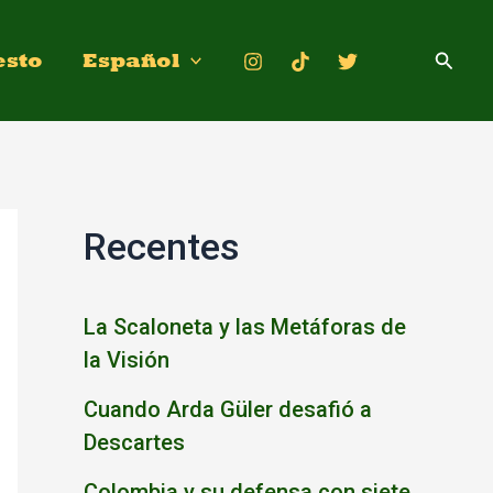
Busca
esto
Español
Recentes
La Scaloneta y las Metáforas de
la Visión
Cuando Arda Güler desafió a
Descartes
Colombia y su defensa con siete