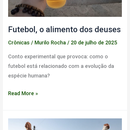
de
clubes
Futebol, o alimento dos deuses
Crônicas
/
Murilo Rocha
/
20 de julho de 2025
Conto experimental que provoca: como o
futebol está relacionado com a evolução da
espécie humana?
Futebol,
Read More »
o
alimento
dos