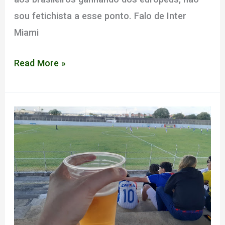
sou fetichista a esse ponto. Falo de Inter
Miami
Felizes
Read More »
trópicos:
por
uma
análise
antropológica
da
Copa
do
Mundo