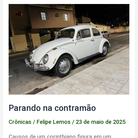
eu
Parando na contramão
Crônicas
/
Felipe Lemos
/
23 de maio de 2025
Causos de um corinthiano figura em um