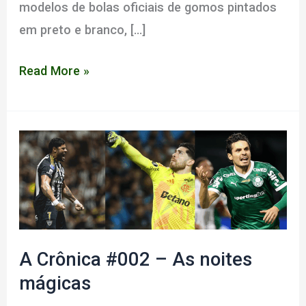
modelos de bolas oficiais de gomos pintados
em preto e branco, […]
A
Read More »
folha-
seca
e
suas
parábolas
fatídicas
A Crônica #002 – As noites
mágicas