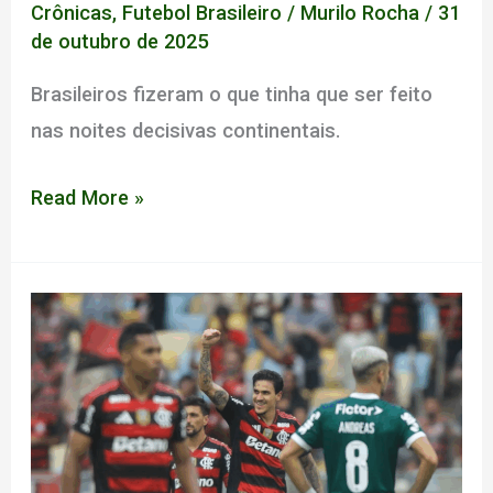
Crônicas
,
Futebol Brasileiro
/
Murilo Rocha
/
31
de outubro de 2025
Brasileiros fizeram o que tinha que ser feito
nas noites decisivas continentais.
A
Read More »
Crônica
#002
–
As
noites
mágicas