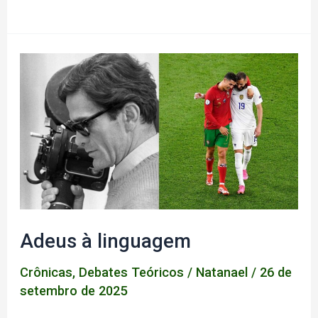
Crônica
#001
–
É
matar
ou
morrer
Adeus à linguagem
Crônicas
,
Debates Teóricos
/
Natanael
/
26 de
setembro de 2025