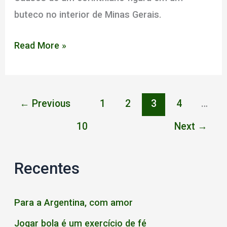
buteco no interior de Minas Gerais.
Parando
Read More »
na
contramão
←
Previous
1
2
3
4
…
10
Next
→
Recentes
Para a Argentina, com amor
Jogar bola é um exercício de fé