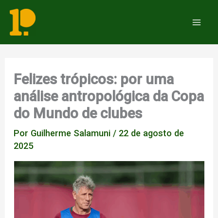
Ir
para
Mai
o
Men
conteúdo
Felizes trópicos: por uma
análise antropológica da Copa
do Mundo de clubes
Por
Guilherme Salamuni
/
22 de agosto de
2025