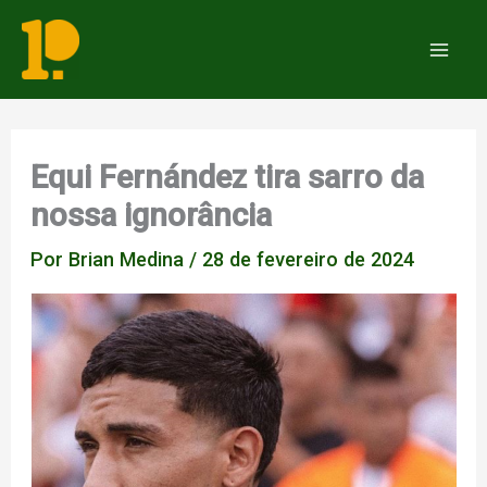
Ir
para
Mai
o
Men
conteúdo
Equi Fernández tira sarro da
nossa ignorância
Por
Brian Medina
/
28 de fevereiro de 2024