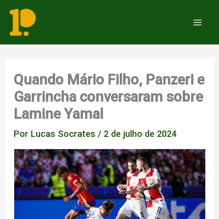
Ir
para
Mai
o
Men
conteúdo
Quando Mário Filho, Panzeri e
Garrincha conversaram sobre
Lamine Yamal
Por
Lucas Socrates
/
2 de julho de 2024