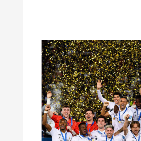
metamorfose
de
Hansi
Flick