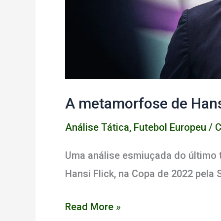
A metamorfose de Hansi
Análise Tática
,
Futebol Europeu
/
C
Uma análise esmiuçada do último t
Hansi Flick, na Copa de 2022 pela
A
Read More »