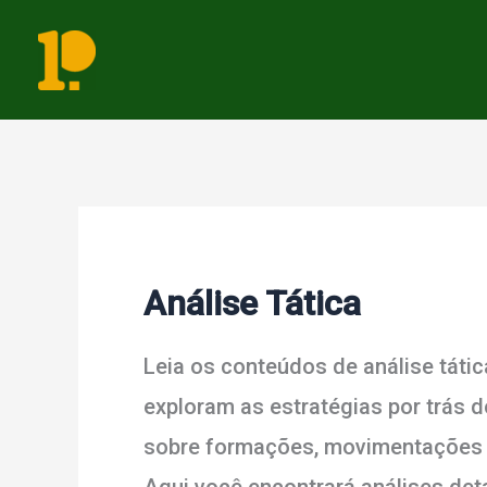
Ir
para
o
conteúdo
Análise Tática
Leia os conteúdos de análise táti
exploram as estratégias por trás 
sobre formações, movimentações 