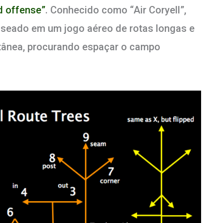
d offense”
. Conhecido como “Air Coryell”,
aseado em um jogo aéreo de rotas longas e
tânea, procurando espaçar o campo