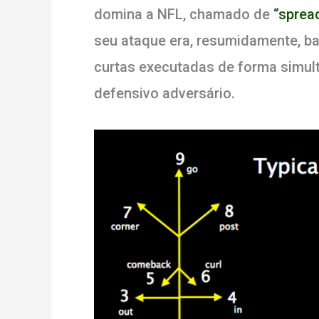
domina a NFL, chamado de
“sprea
seu ataque era, resumidamente, b
curtas executadas de forma simul
defensivo adversário.