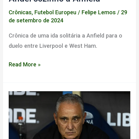
Crônicas
,
Futebol Europeu
/
Felipe Lemos
/
29
de setembro de 2024
Crônica de uma ida solitária a Anfield para o
duelo entre Liverpool e West Ham.
Andei
Read More »
sozinho
a
Anfield