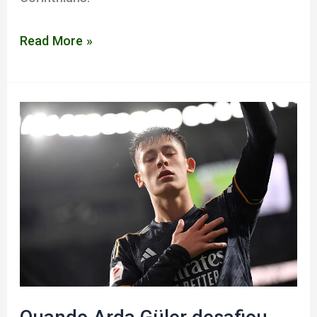
Hamlet,
Read More »
Romero
e
Tite