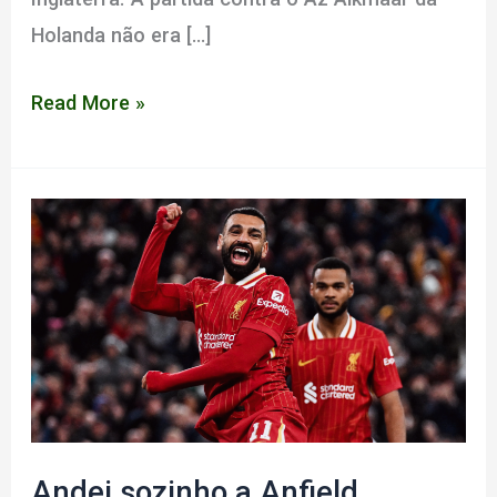
Holanda não era […]
Londres
Read More »
Depois
de
Horas
Andei sozinho a Anfield