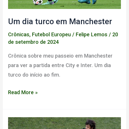
Um dia turco em Manchester
Crônicas
,
Futebol Europeu
/
Felipe Lemos
/
20
de setembro de 2024
Crônica sobre meu passeio em Manchester
para ver a partida entre City e Inter. Um dia
turco do início ao fim.
Um
Read More »
dia
turco
em