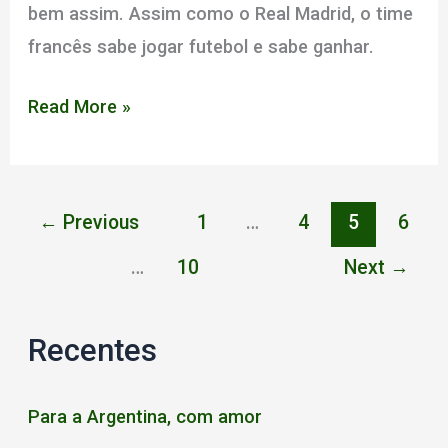
bem assim. Assim como o Real Madrid, o time
francês sabe jogar futebol e sabe ganhar.
O
Read More »
que
esperar
da
←
Previous
1
…
4
5
6
França
…
10
Next
→
Recentes
Para a Argentina, com amor