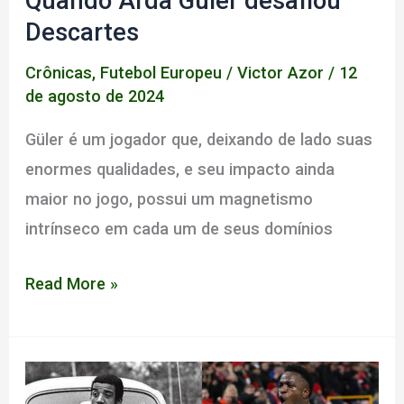
Quando Arda Güler desafiou
Descartes
Crônicas
,
Futebol Europeu
/
Victor Azor
/
12
de agosto de 2024
Güler é um jogador que, deixando de lado suas
enormes qualidades, e seu impacto ainda
maior no jogo, possui um magnetismo
intrínseco em cada um de seus domínios
Quando
Read More »
Arda
Güler
desafiou
Descartes