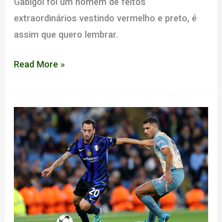
Gabigol foi um homem de feitos
extraordinários vestindo vermelho e preto, é
assim que quero lembrar.
Nem
Read More »
deuses
nem
astronautas