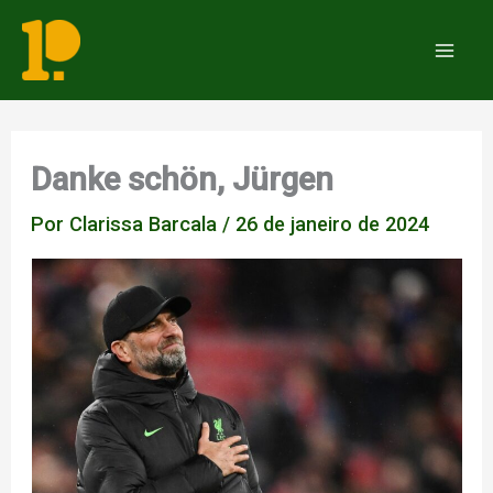
Ir
para
Mai
o
Men
conteúdo
Danke schön, Jürgen
Por
Clarissa Barcala
/
26 de janeiro de 2024