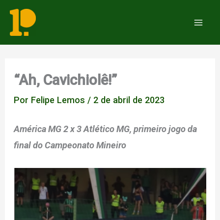
Ir
para
Mai
o
Men
conteúdo
“Ah, Cavichiolê!”
Por
Felipe Lemos
/
2 de abril de 2023
América MG 2 x 3 Atlético MG, primeiro jogo da
final do Campeonato Mineiro