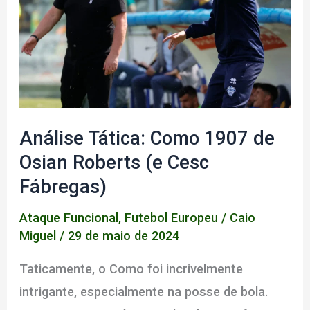
Eslováquia
contra
a
Bélgica
Análise Tática: Como 1907 de
Osian Roberts (e Cesc
Fábregas)
Ataque Funcional
,
Futebol Europeu
/
Caio
Miguel
/
29 de maio de 2024
Taticamente, o Como foi incrivelmente
intrigante, especialmente na posse de bola.