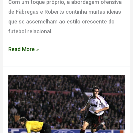
Com um toque próprio, a abordagem ofensiva
de Fàbregas e Roberts continha muitas ideias
que se assemelham ao estilo crescente do
futebol relacional.
Análise
Read More »
Tática:
Como
1907
de
Osian
Roberts
(e
Cesc