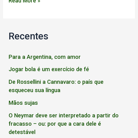
Jogo
Read More »
de
Funções,
não
Recentes
Posições
Para a Argentina, com amor
Jogar bola é um exercício de fé
De Rossellini a Cannavaro: o país que
esqueceu sua língua
Mãos sujas
O Neymar deve ser interpretado a partir do
fracasso – ou: por que a cara dele é
detestável