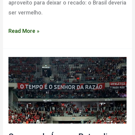
aproveito para deixar o recado: o Brasil deveria
ser vermelho.
O
Read More »
Brasil
deveria
ser
vermelho