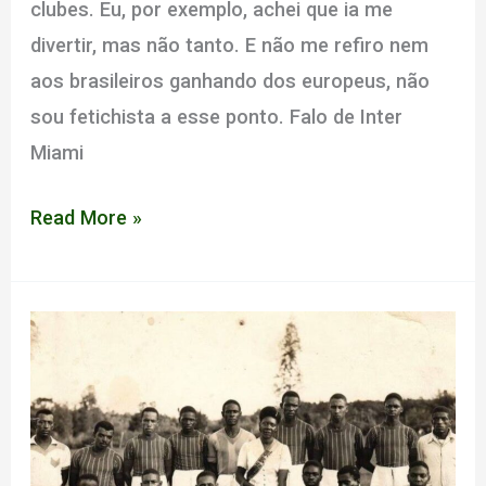
clubes. Eu, por exemplo, achei que ia me
divertir, mas não tanto. E não me refiro nem
aos brasileiros ganhando dos europeus, não
sou fetichista a esse ponto. Falo de Inter
Miami
Felizes
Read More »
trópicos:
por
uma
análise
antropológica
da
Copa