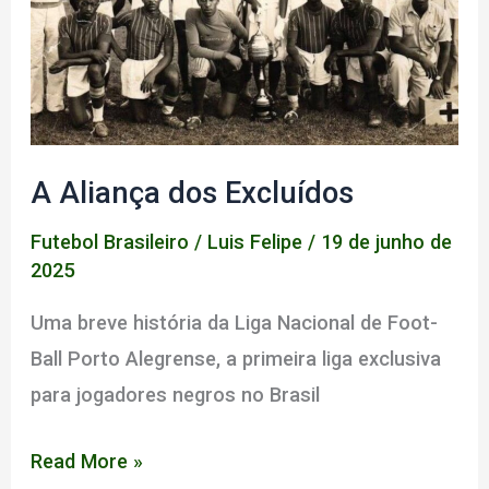
do
Mundo
de
clubes
A Aliança dos Excluídos
Futebol Brasileiro
/
Luis Felipe
/
19 de junho de
2025
Uma breve história da Liga Nacional de Foot-
Ball Porto Alegrense, a primeira liga exclusiva
para jogadores negros no Brasil
A
Read More »