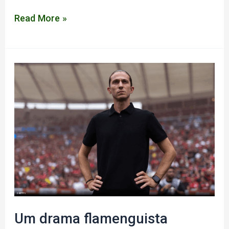
A
Read More »
Crônica
#001
–
É
matar
ou
morrer
Um drama flamenguista