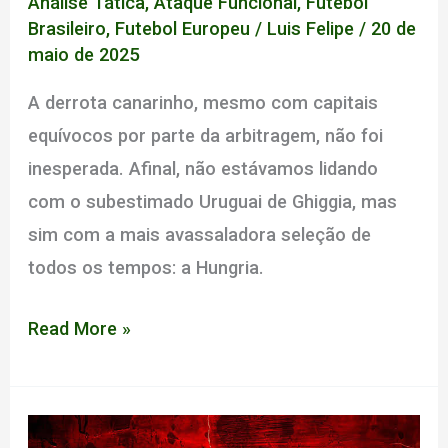
Análise Tática
,
Ataque Funcional
,
Futebol
Brasileiro
,
Futebol Europeu
/
Luis Felipe
/
20 de
maio de 2025
A derrota canarinho, mesmo com capitais
equívocos por parte da arbitragem, não foi
inesperada. Afinal, não estávamos lidando
com o subestimado Uruguai de Ghiggia, mas
sim com a mais avassaladora seleção de
todos os tempos: a Hungria.
RELATOS
Read More »
DE
UMA
BATALHA