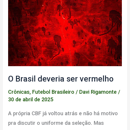
FAMILIAR
–
BRASIL
x
HUNGRIA,
COPA
DO
MUNDO
O Brasil deveria ser vermelho
DE
1954
Crônicas
,
Futebol Brasileiro
/
Davi Rigamonte
/
30 de abril de 2025
A própria CBF já voltou atrás e não há motivo
pra discutir o uniforme da seleção. Mas