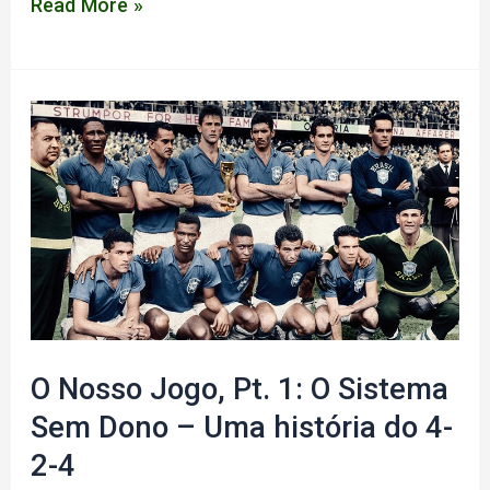
Os
Read More »
voos
de
Ícaro
e
Petraglia:
sobre
a
ascensão
e
a
O Nosso Jogo, Pt. 1: O Sistema
queda
Sem Dono – Uma história do 4-
do
2-4
Athletico