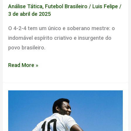
Análise Tática
,
Futebol Brasileiro
/
Luis Felipe
/
3 de abril de 2025
O 4-2-4 tem um único e soberano mestre: o
indomável espírito criativo e insurgente do
povo brasileiro.
O
Read More »
Nosso
Jogo,
Pt.
1:
O
Sistema