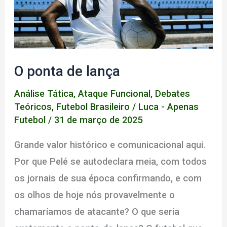
Sem
Dono
–
Uma
O ponta de lança
história
do
Análise Tática
,
Ataque Funcional
,
Debates
4-
Teóricos
,
Futebol Brasileiro
/
Luca - Apenas
2-
Futebol
/
31 de março de 2025
4
Grande valor histórico e comunicacional aqui.
Por que Pelé se autodeclara meia, com todos
os jornais de sua época confirmando, e com
os olhos de hoje nós provavelmente o
chamaríamos de atacante? O que seria