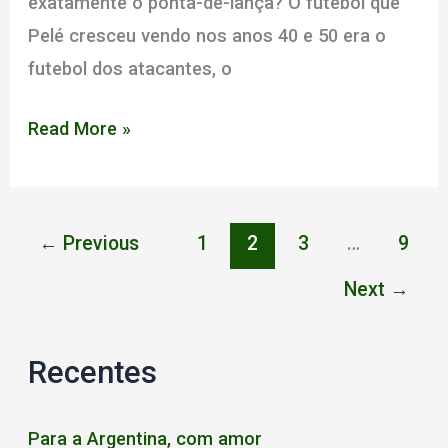
exatamente o ponta-de-lança? O futebol que
Pelé cresceu vendo nos anos 40 e 50 era o
futebol dos atacantes, o
O
Read More »
ponta
de
lança
←
Previous
1
2
3
…
9
Next
→
Recentes
Para a Argentina, com amor