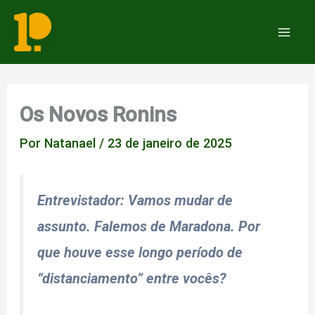
Ir
para
Mai
o
Men
conteúdo
Os Novos Ronins
Por
Natanael
/
23 de janeiro de 2025
Entrevistador
: Vamos mudar de
assunto. Falemos de Maradona. Por
que houve esse longo período de
“distanciamento” entre vocês?